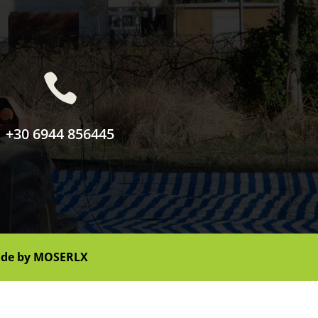

+30 6944 856445
de by
MOSERLX