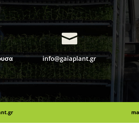

ουσα
info@gaiaplant.gr
ant.gr
ma