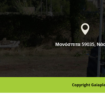

Μονόσπιτα 59035, Νά
Copyright Gaiapl