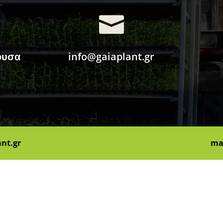

ουσα
info@gaiaplant.gr
ant.gr
ma