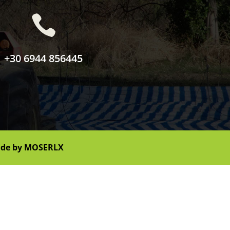

+30 6944 856445
de by
MOSERLX