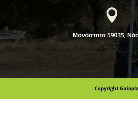

Μονόσπιτα 59035, Νά
Copyright Gaiapl