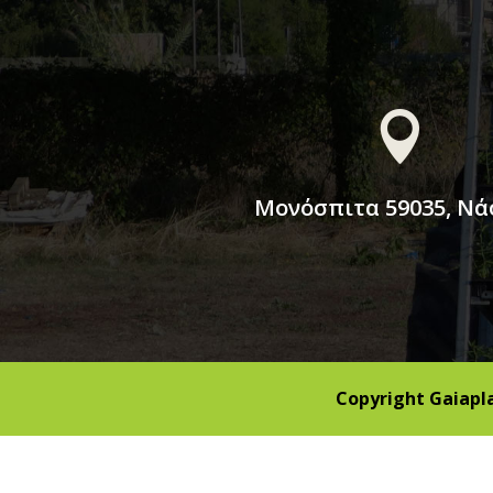

Μονόσπιτα 59035, Ν
Copyright Gaiapl