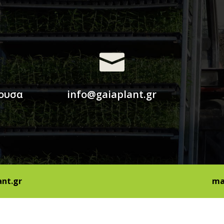

άουσα
info@gaiaplant.gr
ant.gr
ma