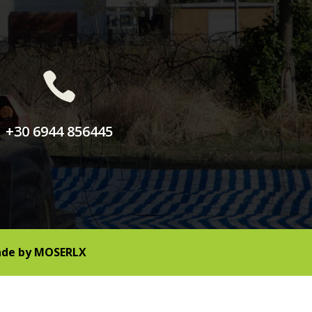

+30 6944 856445
de by
MOSERLX