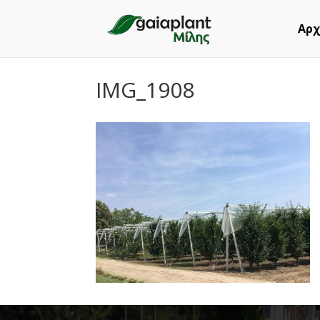
Αρχ
IMG_1908