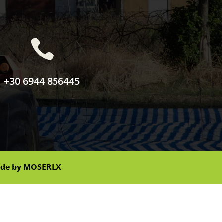

+30 6944 856445
de by
MOSERLX