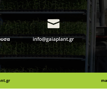

ουσα
info@gaiaplant.gr
ant.gr
ma