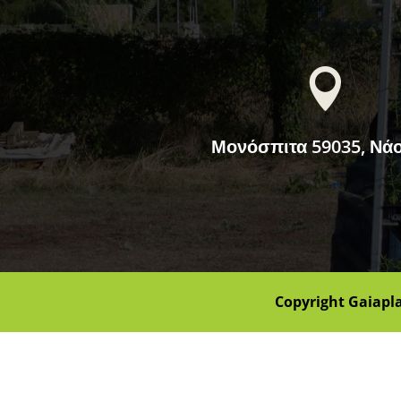

Μονόσπιτα 59035, Νά
Copyright Gaiapl